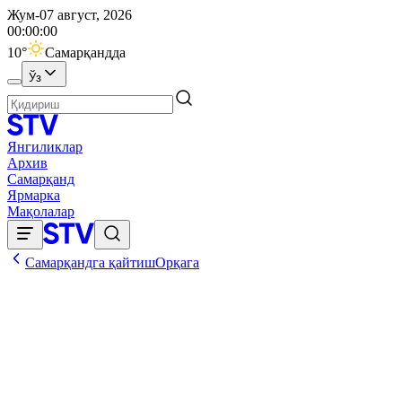
Жум-07 август, 2026
00:00:00
10
°
Самарқандда
Ўз
Янгиликлар
Архив
Самарқанд
Ярмарка
Мақолалар
Самарқандга қайтиш
Орқага