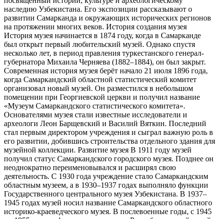
посвящённый истории, культуре и археологическому
наследию Узбекистана. Его экспозиции рассказывают о
развитии Самарканда и окружающих исторических регионов
на протяжении многих веков. История создания музея
История музея начинается в 1874 году, когда в Самарканде
был открыт первый любительский музей. Однако спустя
несколько лет, в период правления туркестанского генерал-
губернатора Михаила Черняева (1882–1884), он был закрыт.
Современная история музея берёт начало 21 июля 1896 года,
когда Самаркандский областной статистический комитет
организовал новый музей. Он разместился в небольшом
помещении при Георгиевской церкви и получил название
«Музеум Самаркандского статистического комитета».
Основателями музея стали известные исследователи и
археологи Леон Барщевский и Василий Вяткин. Последний
стал первым директором учреждения и сыграл важную роль в
его развитии, добившись строительства отдельного здания для
музейной коллекции. Развитие музея В 1911 году музей
получил статус Самаркандского городского музея. Позднее он
неоднократно переименовывался и расширял свою
деятельность. С 1930 года учреждение стало Самаркандским
областным музеем, а в 1930–1937 годах выполняло функции
Государственного центрального музея Узбекистана. В 1937–
1945 годах музей носил название Самаркандского областного
историко-краеведческого музея. В послевоенные годы, с 1945