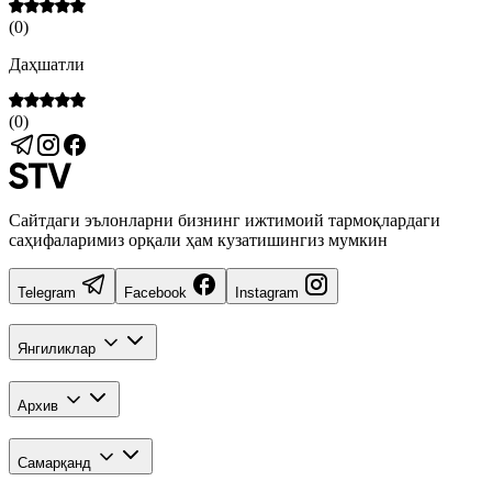
(
0
)
Даҳшатли
(
0
)
Сайтдаги эълонларни бизнинг ижтимоий тармоқлардаги
саҳифаларимиз орқали ҳам кузатишингиз мумкин
Telegram
Facebook
Instagram
Янгиликлар
Архив
Самарқанд