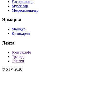
Ёдгорликлар
Музейлар
Меҳмонхоналар
Ярмарка
Машҳур
Қизиқарли
Лента
Бош саҳифа
Трендда
Сўнгги
© STV 2026