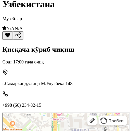
Узбекистана
Музейлар
N/A
N/A
Қисқача кўриб чиқиш
Соат 17:00 гача очиқ
г.Самарканд,улица М.Улугбека 148
+998 (66) 234-82-15