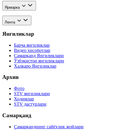
Ярмарка
Лента
Янгиликлар
Барча янгиликлар
Видео ҳисоботлар
Самарқанд Янгиликлари
Ўзбэкистон янгиликлари
Халқаро Янгиликлар
Архив
Фото
STV янгиликлари
Ходимлар
STV дастурлари
Самарқанд
Самарқанднинг сайёҳлик жойлари