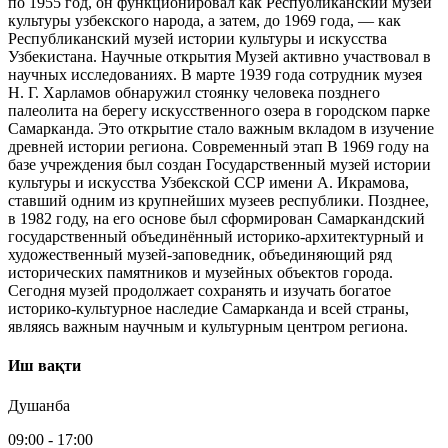
по 1955 год, он функционировал как Республиканский музей
культуры узбекского народа, а затем, до 1969 года, — как
Республиканский музей истории культуры и искусства
Узбекистана. Научные открытия Музей активно участвовал в
научных исследованиях. В марте 1939 года сотрудник музея
Н. Г. Харламов обнаружил стоянку человека позднего
палеолита на берегу искусственного озера в городском парке
Самарканда. Это открытие стало важным вкладом в изучение
древней истории региона. Современный этап В 1969 году на
базе учреждения был создан Государственный музей истории
культуры и искусства Узбекской ССР имени А. Икрамова,
ставший одним из крупнейших музеев республики. Позднее,
в 1982 году, на его основе был сформирован Самаркандский
государственный объединённый историко-архитектурный и
художественный музей-заповедник, объединяющий ряд
исторических памятников и музейных объектов города.
Сегодня музей продолжает сохранять и изучать богатое
историко-культурное наследие Самарканда и всей страны,
являясь важным научным и культурным центром региона.
Иш вақти
Душанба
09:00
-
17:00